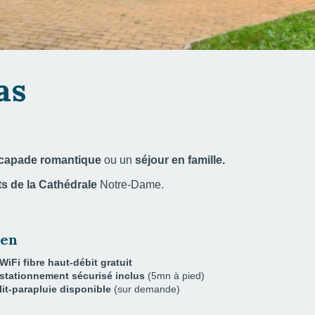
as
capade romantique
ou un
séjour en famille.
ts de la Cathédrale
Notre-Dame.
uen
WiFi fibre haut-débit gratuit
stationnement sécurisé
inclus
(5mn à pied)
lit-parapluie
disponible
(sur demande)