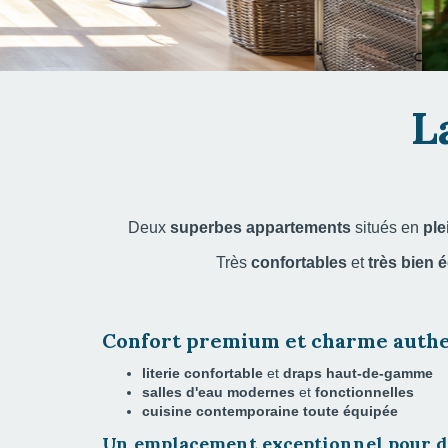
L
Deux
superbes appartements
situés en
ple
Très
confortables
et
très bien 
Confort premium et charme authe
literie confortable
et
draps haut-de-gamme
salles d'eau modernes
et
fonctionnelles
cuisine contemporaine toute équipée
Un emplacement exceptionnel pour d