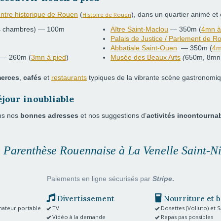
ntre historique de Rouen
(
)
, dans un quartier animé et 
Histoire de Rouen
es chambres) — 100m
Aître Saint-Maclou
— 350m
(
4mn à
Palais de Justice / Parlement de R
Abbatiale Saint-Ouen
— 350m
(
4m
— 260m
(
3mn à pied
)
Musée des Beaux Arts
(
650m, 8mn
erces
,
cafés
et
restaurants
typiques de la vibrante scène gastronomi
éjour inoubliable
ons nos
bonnes adresses
et nos suggestions d’
activités incontourna
 Parenthèse Rouennaise
à
La Venelle Saint-N
Paiements en ligne sécurisés par
Stripe
.
Divertissement
Nourriture et 
nateur portable
TV
Dosettes (Volluto) et 
Vidéo à la demande
Repas pas possibles