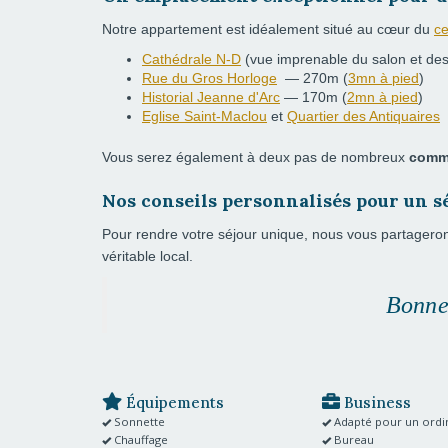
Notre appartement est idéalement situé au cœur du
ce
Cathédrale N-D
(vue imprenable du salon et d
Rue du Gros Horloge
— 270m
(
3mn à pied
)
Historial Jeanne d'Arc
— 170m
(
2mn à pied
)
Eglise Saint-Maclou
et
Quartier des Antiquaires
Vous serez également à deux pas de nombreux
comm
Nos conseils personnalisés pour un s
Pour rendre votre séjour unique, nous vous partager
véritable local
.
Bonne
Équipements
Business
Sonnette
Adapté pour un ordi
Chauffage
Bureau