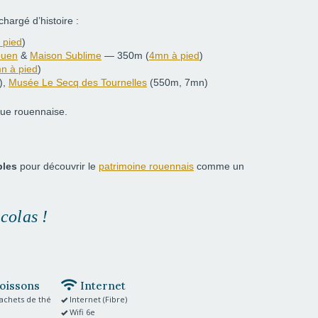
chargé d’histoire :
 pied
)
ouen
&
Maison Sublime
— 350m
(
4mn à pied
)
n à pied
)
),
Musée Le Secq des Tournelles
(550m, 7mn)
que rouennaise.
bles
pour découvrir le
patrimoine rouennais
comme un
icolas
!
boissons
Internet
Sachets de thé
Internet (Fibre)
Wifi 6e