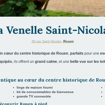
a Venelle Saint-Nicol
39 rue Saint-Nicolas,
Rouen
in
cœur du centre historique de Rouen
,
parfaits
pour une
es
équipés
, ils offrent un
grand calme
, et une
belle vue sur les toi
ntique au cœur du centre historique de Ro
linge de maison fourni
kit de consommables de bienvenue
grande TV connectée
écouvrir Rouen à pied