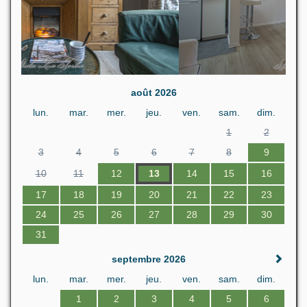
août 2026
lun.
mar.
mer.
jeu.
ven.
sam.
dim.
1
2
3
4
5
6
7
8
9
10
11
12
13
14
15
16
17
18
19
20
21
22
23
24
25
26
27
28
29
30
31
septembre 2026
lun.
mar.
mer.
jeu.
ven.
sam.
dim.
1
2
3
4
5
6