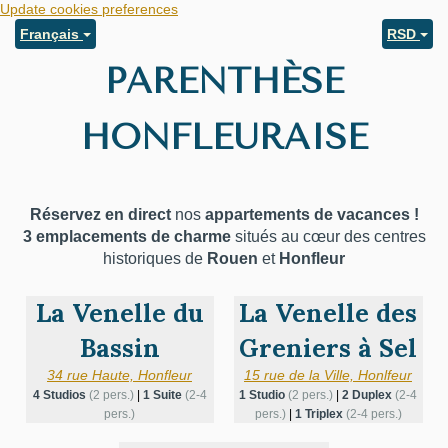
Update cookies preferences
Français
RSD
PARENTHÈSE
HONFLEURAISE
Réservez en direct
nos
appartements de vacances !
3 emplacements de charme
situés au cœur des centres
historiques de
Rouen
et
Honfleur
La Venelle du
La Venelle des
Bassin
Greniers à Sel
34 rue Haute, Honfleur
15 rue de la Ville, Honlfeur
4 Studios
(2 pers.)
|
1 Suite
(2-4
1 Studio
(2 pers.)
|
2 Duplex
(2-4
pers.)
pers.)
|
1 Triplex
(2-4 pers.)