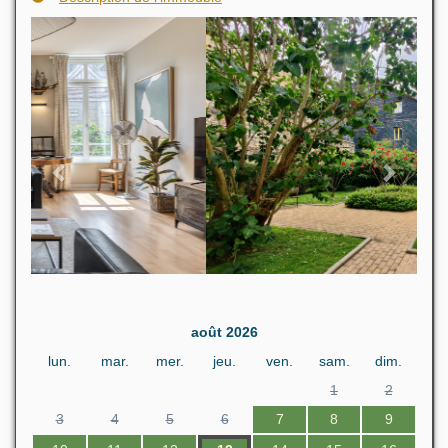
Previous
Next
août 2026
lun.
mar.
mer.
jeu.
ven.
sam.
dim.
1
2
3
4
5
6
7
8
9