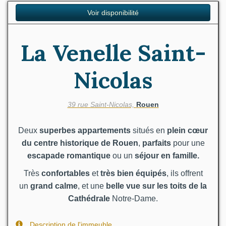
Voir disponibilité
La Venelle Saint-
Nicolas
39 rue Saint-Nicolas,
Rouen
Deux
superbes appartements
situés en
plein
cœur
du centre historique de Rouen
,
parfaits
pour une
escapade romantique
ou un
séjour en famille.
Très
confortables
et
très bien équipés
, ils offrent
un
grand calme
, et une
belle vue sur les toits de la
Cathédrale
Notre-Dame.
Description de l'immeuble