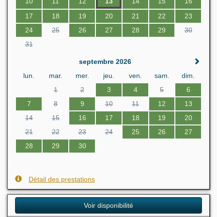
10
11
12
13
14
15
16
17
18
19
20
21
22
23
24
25
26
27
28
29
30
31
septembre 2026
lun.
mar.
mer.
jeu.
ven.
sam.
dim.
1
2
3
4
5
6
7
8
9
10
11
12
13
14
15
16
17
18
19
20
21
22
23
24
25
26
27
28
29
30
Détail des prestations
Voir disponibilité