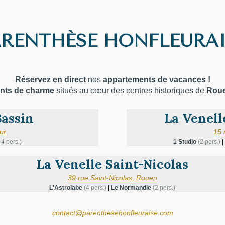
ARENTHÈSE HONFLEURAI
Réservez en direct
nos
appartements de vacances !
nts de charme
situés au cœur des centres historiques de
Rou
Bassin
La Venell
ur
15 
-4 pers.)
1 Studio
(2 pers.)
|
La Venelle Saint-Nicolas
39 rue Saint-Nicolas, Rouen
L'Astrolabe
(4 pers.)
|
Le Normandie
(2 pers.)
contact@parenthesehonfleuraise.com