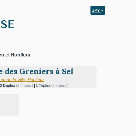
JPY
SE
en
et
Honfleur
e des Greniers à Sel
rue de la Ville, Honlfeur
2 Duplex
(2-4 pers.)
|
1 Triplex
(2-4 pers.)