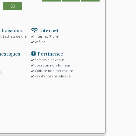
30
 boissons
Internet
et Sachets de thé
Internet (Fibre)
Wifi 6e
estiques
Pertinence
s
Enfants bienvenus
Location non-fumeur
Voiture non nécessaire
t
Pas d’accès handicapé