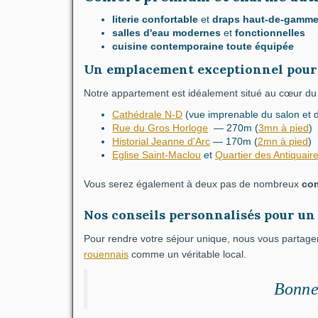
literie confortable
et
draps haut-de-gamm
salles d'eau modernes
et
fonctionnelles
cuisine contemporaine toute équipée
Un emplacement exceptionnel pour 
Notre appartement est idéalement situé au cœur d
Cathédrale N-D
(vue imprenable du salon e
Rue du Gros Horloge
— 270m
(
3mn à pied
)
Historial Jeanne d'Arc
— 170m
(
2mn à pied
)
Eglise Saint-Maclou
et
Quartier des Antiquair
Vous serez également à deux pas de nombreux
co
Nos conseils personnalisés pour un 
Pour rendre votre séjour unique, nous vous partag
rouennais
comme un véritable local
.
Bonne