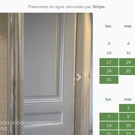
Paiements en ligne sécurisés par
Stripe
.
Next
lun.
mar.
3
4
10
11
17
18
24
25
31
lun.
mar.
1
7
8
14
15
21
22