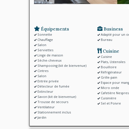
Équipements
Business
Sonnette
Adapté pour un or
Chauffage
Bureau
Salon
Serviettes
Cuisine
Linge de maison
Cuisine
Sèche-cheveux
Plats, Ustensiles
Shampooing (kit de bienvenue)
Bouilloire
Cintres
Réfrigérateur
Salon
Grille-pain
Entrée privée
Espace pour man
Détecteur de fumée
Micro onde
Extincteur
Cafetière Nespre
Savon (kit de bienvenue)
Cuisinière
Trousse de secours
Sel et Poivre
Ventilateur
Stationnement inclus
Jardin