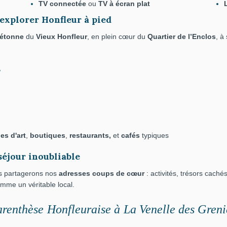
TV connectée
ou
TV à écran plat
xplorer Honfleur à pied
iétonne
du
Vieux Honfleur
, en plein cœur du
Quartier de l’Enclos
, à
,
ies d'art
,
boutiques
,
restaurants,
et
cafés
typiques
séjour inoubliable
us partagerons nos
adresses coups de cœur
: activités, trésors caché
mme un véritable local.
renthèse Honfleuraise
à
La Venelle des Grenie