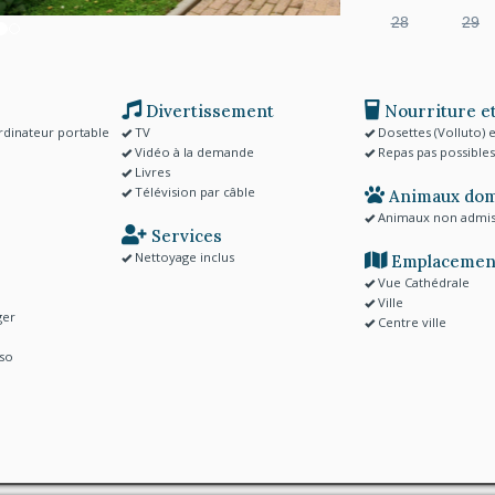
28
29
Divertissement
Nourriture et
dinateur portable
TV
Dosettes (Volluto) 
Vidéo à la demande
Repas pas possibles
Livres
Télévision par câble
Animaux dom
Animaux non admi
Services
Nettoyage inclus
Emplacemen
Vue Cathédrale
Ville
ger
Centre ville
sso