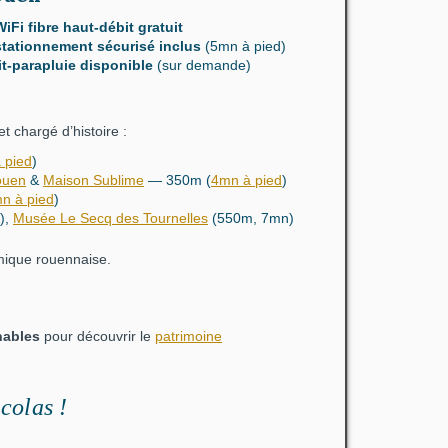
WiFi fibre haut-débit gratuit
stationnement sécurisé
inclus
(5mn à pied)
lit-parapluie
disponible
(sur demande)
t chargé d’histoire :
 pied
)
ouen
&
Maison Sublime
— 350m
(
4mn à pied
)
n à pied
)
),
Musée Le Secq des Tournelles
(550m, 7mn)
mique rouennaise.
nables
pour découvrir le
patrimoine
icolas
!