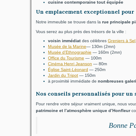
cuisine
contemporaine tout
équipée
Un emplacement exceptionnel pour e
Notre immeuble se trouve dans la
rue principale p
Vous serez au plus près des trésors de la ville :
voisin immédiat
des célèbres
Greniers à Sel
Musée de la Marine
— 130m (2mn)
Musée d’Ethnographie
— 160m (2mn)
Office du Tourisme
— 100m
Cinéma Henri Jeanson
— 80m
Église Saint-Léonard
— 250m
Jardin du Tripot
—
150m
à proximité immédiate de
nombreuses
galer
Nos conseils personnalisés pour un 
Pour rendre votre séjour vraiment unique, nous vo
patrimoine et l’atmosphère unique d’Honfleur
co
Bonne Pa