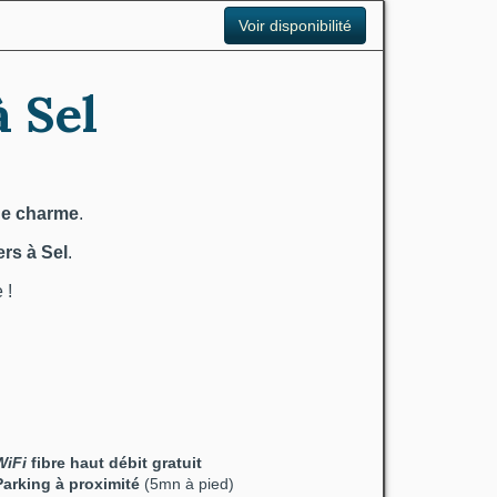
Voir disponibilité
à Sel
de charme
.
rs à Sel
.
 !
WiFi
fibre haut débit gratuit
Parking à proximité
(5mn à pied)