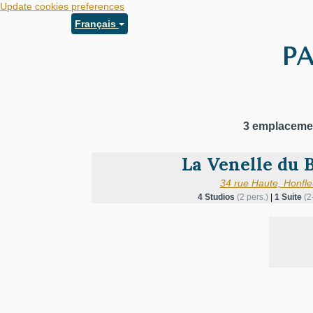
Update cookies preferences
Français
P
3 emplaceme
La Venelle du 
34 rue Haute, Honfle
4 Studios
(2 pers.)
|
1 Suite
(2