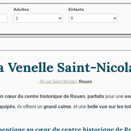
Adultes
Enfants
a Venelle Saint-Nicol
39 rue Saint-Nicolas,
Rouen
in
cœur du centre historique de Rouen
,
parfaits
pour une
es
équipés
, ils offrent un
grand calme
, et une
belle vue sur les toi
entique au cœur du centre historique de R