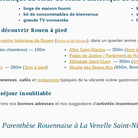
e
linge de maison fourni
kit de consommables de bienvenue
grande TV connectée
découvrir Rouen à pied
u
centre historique de Rouen
(
)
, dans un quartier animé e
Histoire de Rouen
t des chambres) — 100m
Aître Saint-Maclou
— 350m
(
4mn à
Palais de Justice / Parlement de R
Abbatiale Saint-Ouen
— 350m
(
4m
es
— 260m
(
3mn à pied
)
Musée des Beaux Arts
(
650m, 8mn
mmerces
,
cafés
et
restaurants
typiques de la vibrante scène gastrono
séjour inoubliable
erons nos
bonnes adresses
et nos suggestions d’
activités incontour
 Parenthèse Rouennaise
à
La Venelle Saint-N