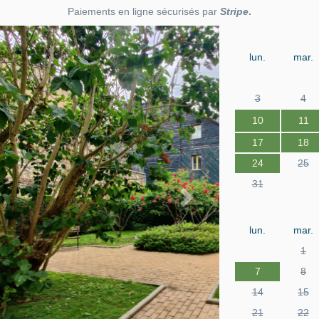
Paiements en ligne sécurisés par
Stripe
.
Next
lun.
mar.
3
4
10
11
17
18
24
25
31
lun.
mar.
1
7
8
14
15
21
22