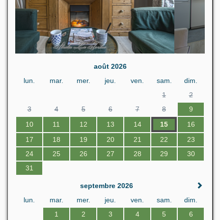
août 2026
lun.
mar.
mer.
jeu.
ven.
sam.
dim.
1
2
3
4
5
6
7
8
9
10
11
12
13
14
15
16
17
18
19
20
21
22
23
24
25
26
27
28
29
30
31
septembre 2026
lun.
mar.
mer.
jeu.
ven.
sam.
dim.
1
2
3
4
5
6