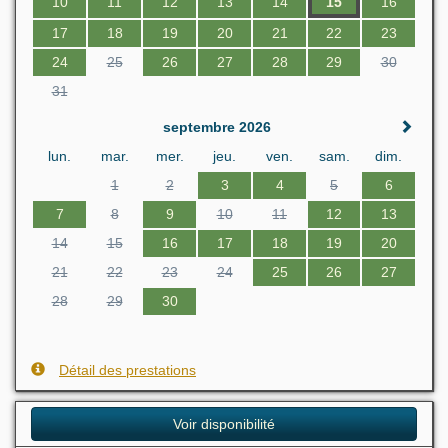
10
11
12
13
14
15
16
17
18
19
20
21
22
23
24
25
26
27
28
29
30
31
septembre 2026
lun.
mar.
mer.
jeu.
ven.
sam.
dim.
1
2
3
4
5
6
7
8
9
10
11
12
13
14
15
16
17
18
19
20
21
22
23
24
25
26
27
28
29
30
Détail des prestations
Voir disponibilité