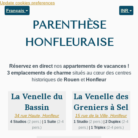
Update cookies preferences
Français
INR
PARENTHÈSE
HONFLEURAISE
Réservez en direct
nos
appartements de vacances !
3 emplacements de charme
situés au cœur des centres
historiques de
Rouen
et
Honfleur
La Venelle du
La Venelle des
Bassin
Greniers à Sel
34 rue Haute, Honfleur
15 rue de la Ville, Honlfeur
4 Studios
(2 pers.)
|
1 Suite
(2-4
1 Studio
(2 pers.)
|
2 Duplex
(2-4
pers.)
pers.)
|
1 Triplex
(2-4 pers.)