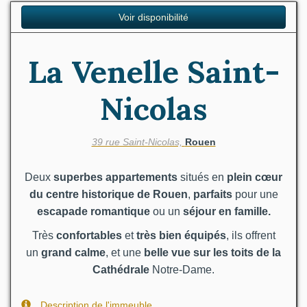
Voir disponibilité
La Venelle Saint-
Nicolas
39 rue Saint-Nicolas,
Rouen
Deux
superbes appartements
situés en
plein
cœur
du centre historique de Rouen
,
parfaits
pour une
escapade romantique
ou un
séjour en famille.
Très
confortables
et
très bien équipés
, ils offrent
un
grand calme
, et une
belle vue sur les toits de la
Cathédrale
Notre-Dame.
Description de l'immeuble